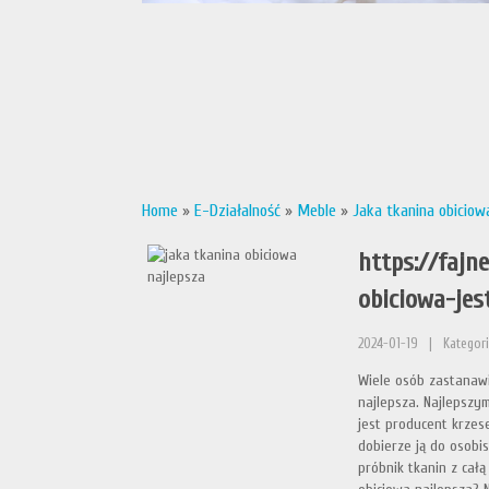
Home
»
E-Działalność
»
Meble
»
Jaka tkanina obiciow
https://fajn
obiciowa-jes
2024-01-19
|
Kategori
Wiele osób zastanawi
najlepsza. Najlepszy
jest producent krzese
dobierze ją do osobis
próbnik tkanin z cał