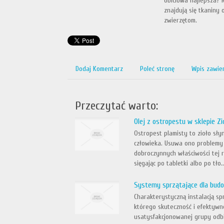
obiciowa najlepsza? N
znajdują się tkaniny
zwierzętom.
Dodaj Komentarz
Poleć stronę
Wpis zawie
Przeczytać warto:
Olej z ostropestu w sklepie Zi
Ostropest plamisty to zioło s
człowieka. Usuwa ono problemy
dobroczynnych właściwości tej r
sięgając po tabletki albo po tło..
Systemy sprzątające dla bu
Charakterystyczną instalacją s
którego skuteczność i efektywno
usatysfakcjonowanej grupy odb