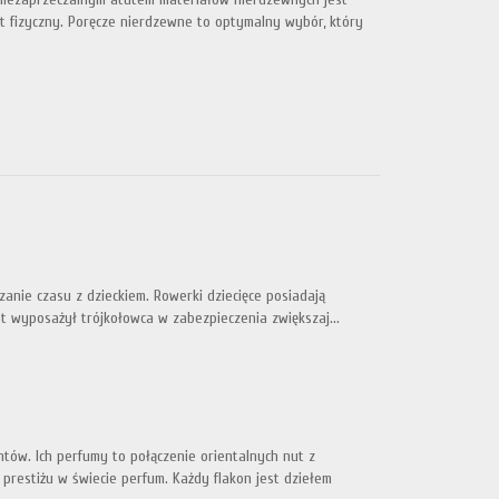
kt fizyczny. Poręcze nierdzewne to optymalny wybór, który
nie czasu z dzieckiem. Rowerki dziecięce posiadają
nt wyposażył trójkołowca w zabezpieczenia zwiększaj...
tów. Ich perfumy to połączenie orientalnych nut z
restiżu w świecie perfum. Każdy flakon jest dziełem