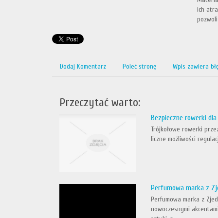
ich atr
pozwoli
Dodaj Komentarz
Poleć stronę
Wpis zawiera bł
Przeczytać warto:
Bezpieczne rowerki dla
Trójkołowe rowerki prze
liczne możliwości regula
Perfumowa marka z Zj
Perfumowa marka z Zjedn
nowoczesnymi akcentami,