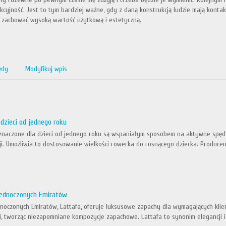
akcyjność. Jest to tym bardziej ważne, gdy z daną konstrukcją ludzie mają konta
 zachować wysoką wartość użytkową i estetyczną.
ędy
Modyfikuj wpis
 dzieci od jednego roku
znaczone dla dzieci od jednego roku są wspaniałym sposobem na aktywne spędza
cji. Umożliwia to dostosowanie wielkości rowerka do rosnącego dziecka. Produce
ednoczonych Emiratów
oczonych Emiratów, Lattafa, oferuje luksusowe zapachy dla wymagających klien
 tworząc niezapomniane kompozycje zapachowe. Lattafa to synonim elegancji i p