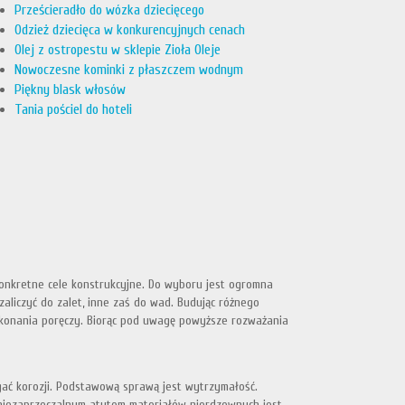
Prześcieradło do wózka dziecięcego
Odzież dziecięca w konkurencyjnych cenach
Olej z ostropestu w sklepie Zioła Oleje
Nowoczesne kominki z płaszczem wodnym
Piękny blask włosów
Tania pościel do hoteli
konkretne cele konstrukcyjne. Do wyboru jest ogromna
zaliczyć do zalet, inne zaś do wad. Budując różnego
ykonania poręczy. Biorąc pod uwagę powyższe rozważania
egać korozji. Podstawową sprawą jest wytrzymałość.
 niezaprzeczalnym atutem materiałów nierdzewnych jest