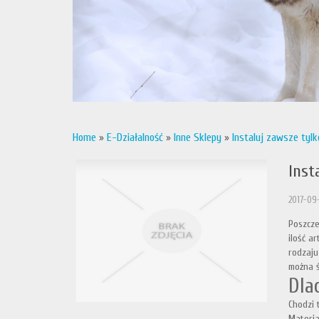
Home
»
E-Działalność
»
Inne Sklepy
»
Instaluj zawsze tyl
Inst
2017-09
Poszcze
ilość a
rodzaju
można ś
Dla
Chodzi 
Materia