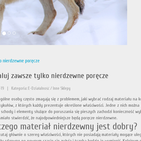
ko nierdzewne poręcze
aluj zawsze tylko nierdzewne poręcze
-19
|
Kategoria: E-Działalność / Inne Sklepy
gólne osoby często zmagają się z problemem, jaki wybrać rodzaj materiału na 
rtykułów, z których każdy prezentuje określone właściwości. Jedne z nich można 
 schody i elementy służące do poruszania się pieszych zachodzi konieczność w
miało stwierdzić, że najodpowiedniejsze będą poręcze nierdzewne.
czego materiał nierdzewny jest dobry?
tutaj głównie o szereg właściwości, których nie posiadają materiały mogące ul
ły rdzewne po pewnym czasie się zużyją i trzeba będzie je wymienić. Kolejnym