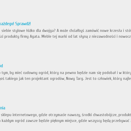
każdego! Sprawdź!
a siebie stylowe łóżko dla dwojga? A może chciałbyś zamówić nowe krzesła i stół 
ości produkty firmy Agata. Meble tej marki od lat słyną z niezawodności i nowo
ód
tym, by mieć cudowny ogród, który na pewno będzie nam się podobał i w który
ś takiego jak ten projektant ogrodów, Nowy Targ. Jest to człowiek, który najlep
nia
klepu internetowego, gdzie otrzymacie nawozy, środki chwastobójcze, produkty
m każdym ogród zawsze będzie pięknym miejsce, gdzie wszyscy będą przebywać z 