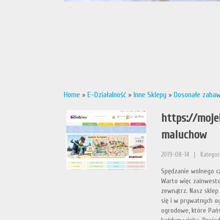
Home
»
E-Działalność
»
Inne Sklepy
»
Dosonałe zabaw
https://moj
maluchow
2019-08-14
|
Kategori
Spędzanie wolnego cz
Warto więc zainwesto
zewnątrz. Nasz sklep
się i w prywatnych o
ogrodowe, które Pań