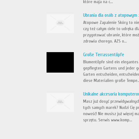
które maja na c...
Ubrania dla osób z atopowym 
Atopowe Zapalenie Skóry to nie
czy też całym ciele to udręka dl
przygotować ubranie, które mo
zdrowia chorego. AZS o...
Große Terrassentöpfe
Blumentöpfe sind ein elegantes 
gepflegten Gartens und jeder ge
Garten entscheiden, entscheiden
diese Materialien große Tempe..
Unikalne akcesoria komputer
Masz już dosyć przewidywalnyc
tych samych marek? Nudzi Cię p
nowość! Nie musisz już więcej m
sprzętu. Serwis www.komp...