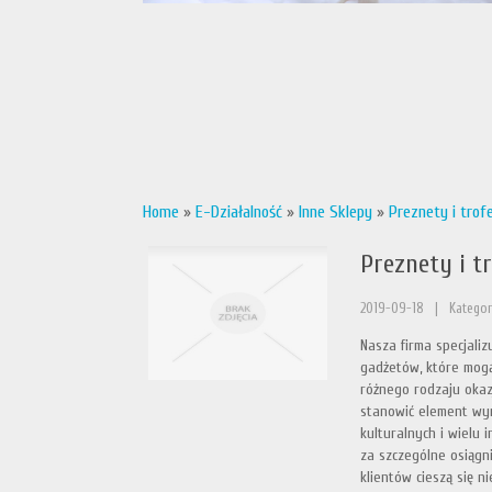
Home
»
E-Działalność
»
Inne Sklepy
»
Preznety i trof
Preznety i t
2019-09-18
|
Kategor
Nasza firma specjali
gadżetów, które mogą
różnego rodzaju okaz
stanowić element wy
kulturalnych i wielu
za szczególne osiągn
klientów cieszą się n