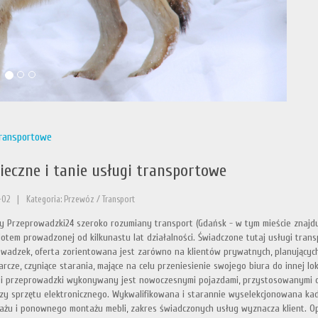
 transportowe
ieczne i tanie usługi transportowe
-02
|
Kategoria: Przewóz / Transport
my Przeprowadzki24 szeroko rozumiany transport (Gdańsk - w tym mieście znajdu
otem prowadzonej od kilkunastu lat działalności. Świadczone tutaj usługi tra
wadzek, oferta zorientowana jest zarówno na klientów prywatnych, planujących
rcze, czyniące starania, mające na celu przeniesienie swojego biura do innej lo
 i przeprowadzki wykonywany jest nowoczesnymi pojazdami, przystosowanymi d
czy sprzętu elektronicznego. Wykwalifikowana i starannie wyselekcjonowana k
żu i ponownego montażu mebli, zakres świadczonych usług wyznacza klient. Opi