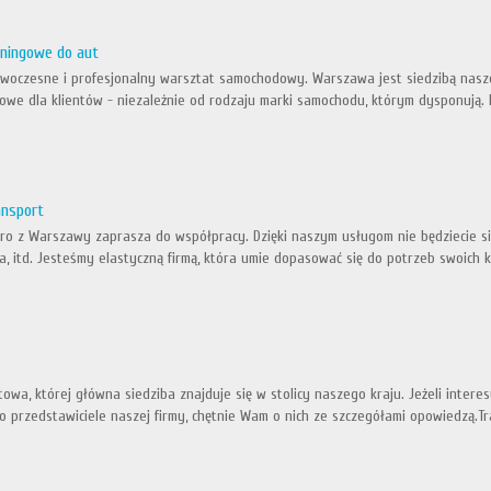
uningowe do aut
owoczesne i profesjonalny warsztat samochodowy. Warszawa jest siedzibą nasz
owe dla klientów - niezależnie od rodzaju marki samochodu, którym dysponują. 
ansport
ro z Warszawy zaprasza do współpracy. Dzięki naszym usługom nie będziecie się
 itd. Jesteśmy elastyczną firmą, która umie dopasować się do potrzeb swoich kl
towa, której główna siedziba znajduje się w stolicy naszego kraju. Jeżeli inter
to przedstawiciele naszej firmy, chętnie Wam o nich ze szczegółami opowiedzą.