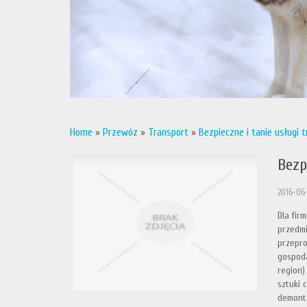
Home
»
Przewóz
»
Transport
»
Bezpieczne i tanie usługi
Bezp
2016-06
Dla fir
przedmi
przepro
gospoda
region)
sztuki 
demonta