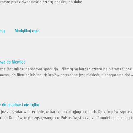
rtowe przez dwadzieścia cztery godziny na dobę.
ędy
Modyfikuj wpis
owa do Niemiec
ażna jest międzynarodowa spedycja - Niemcy są bardzo często na pierwszej pozy
owary do Niemiec lub innych krajów potrzebne jest niekiedy niebagatelne doświad
 do quadów i nie tylko
już zamawiać w Internecie, w bardzo atrakcyjnych cenach. Do zakupów zaprasza
ęści do Quadów, wykorzystywanych w Polsce. Wystarczy znać model quadu, aby tra