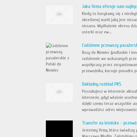
Jaka firma oferuje nam najlep
Kiedy to borykamy się z niezby
określonej marki jaką jest niss
nissana. Wydłużenie okresu dzi
usterki oraz ew...
Codzienne przewozy pasażersk
Busy do Niemiec (podlaskie i in
codziennie we wskazanych przez
współpracy przez zorganizowan
przewoźnika, kursuje ponadto p
Dokładny rozkład PKS
Poszukujesz w internecie aktual
internecie, gdyż właśnie uruch
dzięki czemu teraz wszystkie au
wprowadzisz adres miejscowości,
Transfer na lotnisko - przew
Jesteśmy firmą, która świadczy
Warszawa Modlin. Założyliśmy 