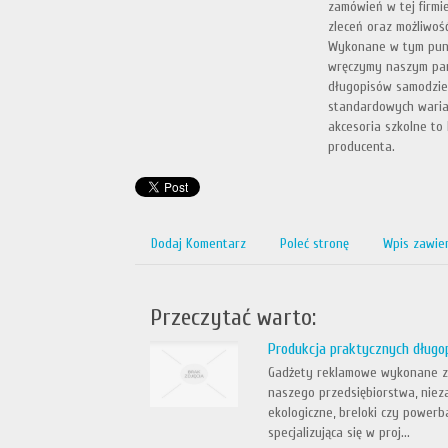
zamówień w tej firmi
zleceń oraz możliwoś
Wykonane w tym punk
wręczymy naszym part
długopisów samodziel
standardowych warian
akcesoria szkolne to
producenta.
Dodaj Komentarz
Poleć stronę
Wpis zawie
Przeczytać warto:
Produkcja praktycznych długo
Gadżety reklamowe wykonane z 
naszego przedsiębiorstwa, nieza
ekologiczne, breloki czy power
specjalizująca się w proj...