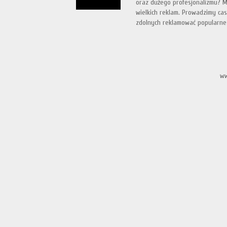
oraz dużego profesjonalizmu? M
wielkich reklam. Prowadzimy ca
zdolnych reklamować popularne k
ww