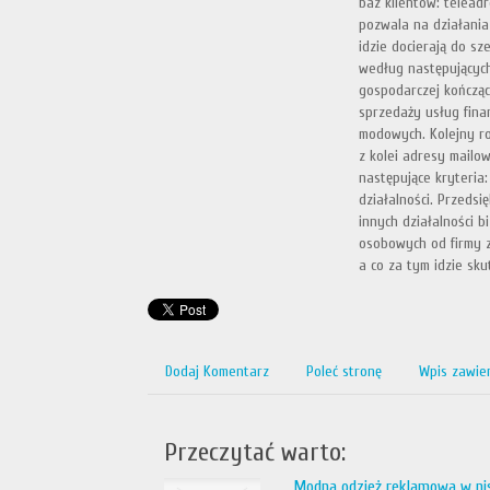
baz klientów: telead
pozwala na działania
idzie docierają do sz
według następujących 
gospodarczej kończą
sprzedaży usług fina
modowych. Kolejny ro
z kolei adresy mailo
następujące kryteria
działalności. Przeds
innych działalności 
osobowych od firmy z
a co za tym idzie sku
Dodaj Komentarz
Poleć stronę
Wpis zawie
Przeczytać warto:
Modna odzież reklamowa w ni