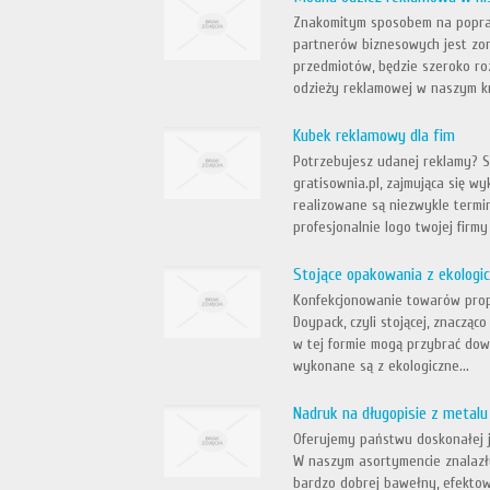
Znakomitym sposobem na popra
partnerów biznesowych jest zor
przedmiotów, będzie szeroko r
odzieży reklamowej w naszym kraj
Kubek reklamowy dla fim
Potrzebujesz udanej reklamy? Sk
gratisownia.pl, zajmująca się 
realizowane są niezwykle termin
profesjonalnie logo twojej firmy
Stojące opakowania z ekolog
Konfekcjonowanie towarów prop
Doypack, czyli stojącej, znaczą
w tej formie mogą przybrać dowo
wykonane są z ekologiczne...
Nadruk na długopisie z metalu
Oferujemy państwu doskonałej ja
W naszym asortymencie znalazły
bardzo dobrej bawełny, efektow