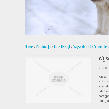
Home
»
Produkcja
»
Inne Usługi
»
Wysokiej jakości meble 
Wyso
2016-06
Nasza f
wykonuj
specjal
Gdańsku
dostępn
funkcjo