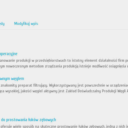
ędy
Modyfikuj wpis
operacyjne
anowanie produkcji w przedsiębiorstwach to istotny element działalności firm 
zym nowoczesnym metodom zrządzania produkcją istnieje możliwość osiągnięcia 
tywnym węglem
znakomity preparat filtrujący. Wykorzystywany jest powszechnie w urządzeniac
ąca wysokiej, jakości węgiel aktywny jest Zakład Doświadczalny Produkcji Węgli
i do prostowania łuków zębowych
oferuje wiele sposób na skuteczne prostowanie łuków zębowych, jedną z nich j