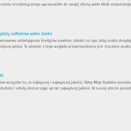
eczenia ortodontycznego wprowadziło do swojej oferty wiele klinik stomatologic
spłaty zadłużenia wobec banku
nsowemu udzielającemu kredytów powinno zależeć na tym, żeby osoba decydująca
źniejszą spłatą. To właśnie z tego względu przeprowadzana jest staranna analiz
ki
iom wszystko to, co najlepszej i najwyższej jakości. Sklep Moje Bambino posiad
szkola i szkoły dostarczając sprzęt najwyższej jakości. W naszej ofercie posia