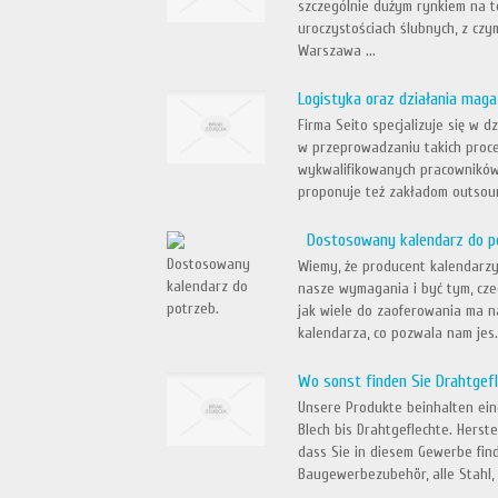
szczególnie dużym rynkiem na te
uroczystościach ślubnych, z czy
Warszawa ...
Logistyka oraz działania mag
Firma Seito specjalizuje się w 
w przeprowadzaniu takich proc
wykwalifikowanych pracowników,
proponuje też zakładom outsourc
Dostosowany kalendarz do p
Wiemy, że producent kalendarzy
nasze wymagania i być tym, cze
jak wiele do zaoferowania ma n
kalendarza, co pozwala nam jes.
Wo sonst finden Sie Drahtgef
Unsere Produkte beinhalten ei
Blech bis Drahtgeflechte. Herst
dass Sie in diesem Gewerbe fin
Baugewerbezubehör, alle Stahl, 