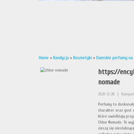
Home
»
Kondycja
»
Kosmetyki
»
Damskie perfumy na 
https://ency
nomade
2020-12-28
|
Kategori
Perfumy to doskonały
charakter oraz gust 
które uwielbiają prz
Chloe Nomade. Te wyj
cieszą się niesłabną