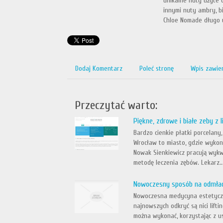
unikalne nuty użyte 
innymi nuty ambry, b
Chloe Nomade długo ut
Dodaj Komentarz
Poleć stronę
Wpis zawie
Przeczytać warto:
Piękne, zdrowe i białe zeby z 
Bardzo cienkie płatki porcelany
Wrocław to miasto, gdzie wykon
Nowak Sienkiewicz pracują wykw
metodę leczenia zębów. Lekarz..
Nowoczesny sposób na odmład
Nowoczesna medycyna estetyczn
najnowszych odkryć są nici lifti
można wykonać, korzystając z u