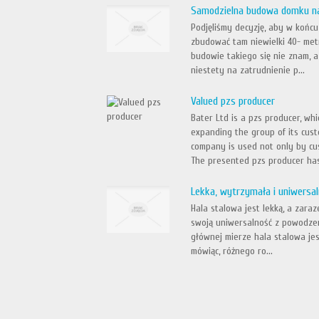
Samodzielna budowa domku na 
Podjęliśmy decyzję, aby w końc
zbudować tam niewielki 40- me
budowie takiego się nie znam, 
niestety na zatrudnienie p...
Valued pzs producer
Bater Ltd is a pzs producer, whi
expanding the group of its cust
company is used not only by cu
The presented pzs producer has
Lekka, wytrzymała i uniwersa
Hala stalowa jest lekką, a zara
swoją uniwersalność z powodze
głównej mierze hala stalowa jes
mówiąc, różnego ro...