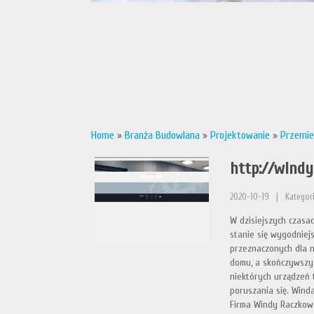
Home
»
Branża Budowlana
»
Projektowanie
»
Przemie
http://wind
2020-10-19
|
Kategor
W dzisiejszych czasa
stanie się wygodnie
przeznaczonych dla n
domu, a skończywszy 
niektórych urządzeń 
poruszania się. Wind
Firma Windy Raczkows