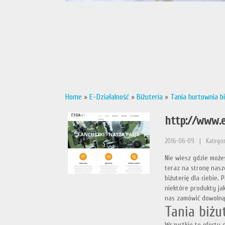
Home
»
E-Działalność
»
Biżuteria
»
Tania hurtownia biż
http://www.e
2016-06-09
|
Kategor
Nie wiesz gdzie może
teraz na stronę nasz
biżuterię dla ciebie. 
niektóre produkty jak
nas zamówić dowolną 
Tania biżu
Wszystkie te oferty 