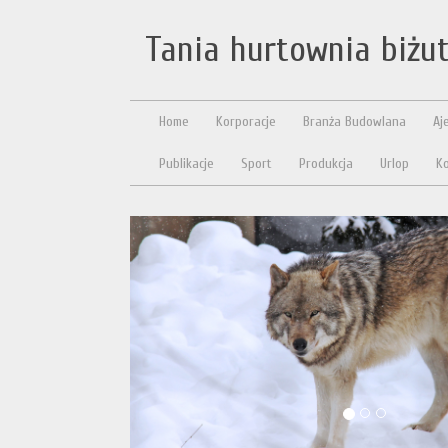
Tania hurtownia biżute
Home
Korporacje
Branża Budowlana
Aj
Publikacje
Sport
Produkcja
Urlop
Ko