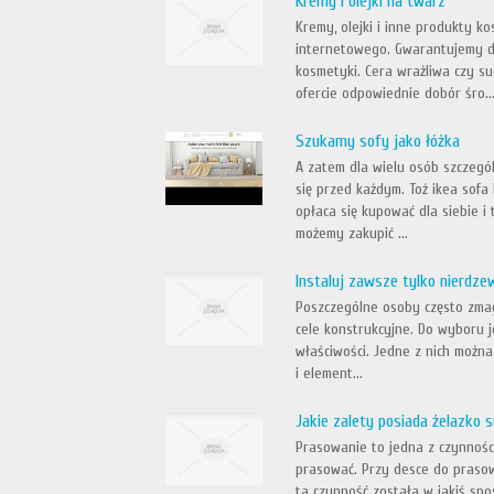
Kremy i olejki na twarz
Kremy, olejki i inne produkty 
internetowego. Gwarantujemy do
kosmetyki. Cera wrażliwa czy su
ofercie odpowiednie dobór śro..
Szukamy sofy jako łóżka
A zatem dla wielu osób szczegó
się przed każdym. Toź ikea sof
opłaca się kupować dla siebie i 
możemy zakupić ...
Instaluj zawsze tylko nierdz
Poszczególne osoby często zmag
cele konstrukcyjne. Do wyboru j
właściwości. Jedne z nich można
i element...
Jakie zalety posiada żelazko
Prasowanie to jedna z czynności
prasować. Przy desce do prasow
ta czynność została w jakiś spo