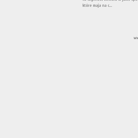
które maja na c...
ww