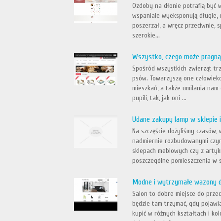
Ozdoby na dłonie potrafią być w
wspaniale wyeksponują długie, de
poszerzał, a wręcz przeciwnie, s
szerokie...
Wszystko, czego może pragnąć
Spośród wszystkich zwierząt tr
psów. Towarzyszą one człowiekow
mieszkań, a także umilania nam
pupili, tak, jak oni ...
Udane zakupy lamp w sklepie
Na szczęście dożyliśmy czasów, 
nadmiernie rozbudowanymi czynn
sklepach meblowych czy z arty
poszczególne pomieszczenia w s
Modne i wytrzymałe wazony d
Salon to dobre miejsce do prze
będzie tam trzymać, gdy pojawi
kupić w różnych kształtach i ko