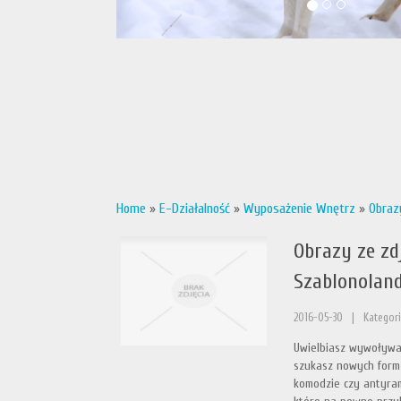
Home
»
E-Działalność
»
Wyposażenie Wnętrz
»
Obrazy
Obrazy ze zdj
Szablonolandi
2016-05-30
|
Kategori
Uwielbiasz wywoływać 
szukasz nowych form 
komodzie czy antyram