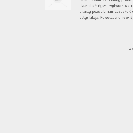
działalnością jest wytwórstwo m
branży pozwala nam zaspokoić oc
satysfakcja. Nowoczesne rozwiąz
ww