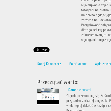
które na pewno przyk
wywoływanie zdjęć. N
fotografii na płótno.
na pewno będą wygląda
zarówno na udekorowa
Pomysłowość połączon
dlatego też my posta
zainteresowanych, na
wymogami dotyczącymi
Dodaj Komentarz
Poleć stronę
Wpis zawie
Przeczytać warto:
Pomoc z rurami
Chętnie przekonamy się, że śro
przypadku zatkanej umywalki. Pr
wiele lepiej działać w każdym c
Przecież korz...