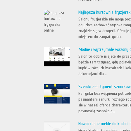
Najlepsza hurtownia fryzjersk
Salony fryzjerskie nie mogą po
gdy chcą zachować wysoką rangę
znajdzie się w drogerii. Oferuje
miejscem do zaopatrywan...
Modne i wytrzymałe wazony d
Salon to dobre miejsce do prze
będzie tam trzymać, gdy pojawi
kupić w różnych kształtach i ko
dekoracjami dla ...
Szeroki asortyment sznurków 
Na rynku bez wątpienia potrzebn
pasmanterii sznurki różnego rod
się w naszej ofercie charaktery
pewnością zaspokoją...
Nowoczesne meble do kuchni 
Firma Stolkar to ceniony produ