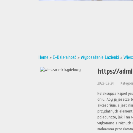
Home
»
E-Działalność
»
Wyposażenie Łazienki
»
Wies
https://admi
2022-02-24
|
Kategori
Relaksująca kąpiel j
dniu. Aby ją jeszcze 
akcesorium, a jest n
przydatnych element
pojedyncze, jak i na 
wykonano z różnych m
malowana proszkowo c