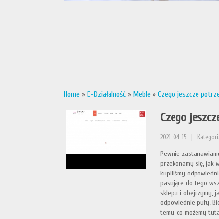
Home
»
E-Działalność
»
Meble
»
Czego jeszcze potrz
Czego jeszcz
2021-04-15
|
Kategori
Pewnie zastanawiamy 
przekonamy się, jak 
kupiliśmy odpowiedni
pasujące do tego wsz
sklepu i obejrzymy, 
odpowiednie pufy, Bi
temu, co możemy tutaj