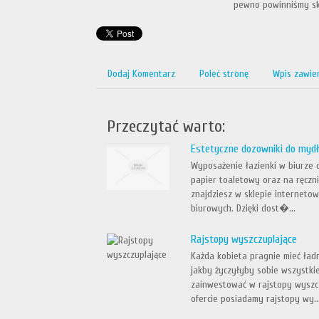
pewno powinniśmy sk
Dodaj Komentarz
Poleć stronę
Wpis zawie
Przeczytać warto:
Estetyczne dozowniki do mydł
Wyposażenie łazienki w biurze 
papier toaletowy oraz na ręczni
znajdziesz w sklepie interneto
biurowych. Dzięki dost�...
Rajstopy wyszczuplające
Każda kobieta pragnie mieć ładn
jakby życzyłyby sobie wszystki
zainwestować w rajstopy wyszc
ofercie posiadamy rajstopy wy..