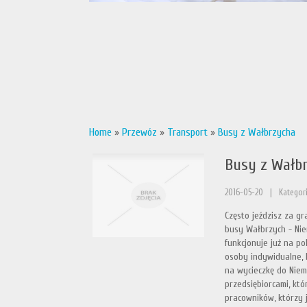
Home
»
Przewóz
»
Transport
»
Busy z Wałbrzycha
Busy z Wałb
2016-05-20
|
Kategori
Często jeździsz za gr
busy Wałbrzych - Nie
funkcjonuje już na p
osoby indywidualne, k
na wycieczkę do Niem
przedsiębiorcami, kt
pracowników, którzy j