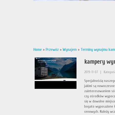
Home
»
Przewóz
»
Wynajem
»
Terminy wynajmu ka
kampery wy
2019-11-07
|
Kategori
Specjalnością naszeg
jakimi są nowoczesne
zainteresowaniem sód
czy ośrodków wypocz
się w dowolne miejsc
bogato wyposażone k
cenowych. Należy wc