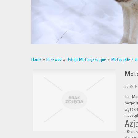
Home
»
Przewóz
»
Usługi Motoryzacyjne
»
Motocykle z d
Moto
2018-11-
Jan-Mar
bezpośr
wysokie
motocyk
Azj
. Ofero
ciesząc