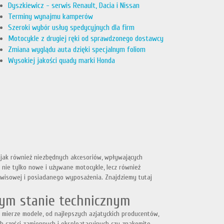
Dyszkiewicz - serwis Renault, Dacia i Nissan
Terminy wynajmu kamperów
Szeroki wybór usług spedycyjnych dla firm
Motocykle z drugiej ręki od sprawdzonego dostawcy
Zmiana wyglądu auta dzięki specjalnym foliom
Wysokiej jakości quady marki Honda
jak również niezbędnych akcesoriów, wpływających
nie tylko nowe i używane motocykle, lecz również
erwisowej i posiadanego wyposażenia. Znajdziemy tutaj
tym stanie technicznym
ierze modele, od najlepszych azjatyckich producentów,
ch części zamiennych i eksploatacyjnych czy znakomite