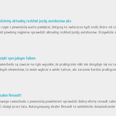
jdziemy aktualny rozkład jazdy autobusów pks
 o czym z pewnością warto pamiętać, dotyczy to zwłaszcza tych osób, które od 
óż powinny najpierw sprawdzić aktualny rozkład jazdy autobusów. Oczywiście ob
ięki specjalnym foliom
ochodu są zawsze na tyle wysokie, że praktycznie nikt nie decyduje się na taką
nych elementów, to może wybrać o wiele tańsze, ale zarazem bardzo praktycznie 
salon Renault!
nowego samochodu z pewnością powinieneś sprawdzić dobrą ofertę renault salon
Ci służył przez lata. Autoryzowany dealer Renault to wieloletnie doświadczenie