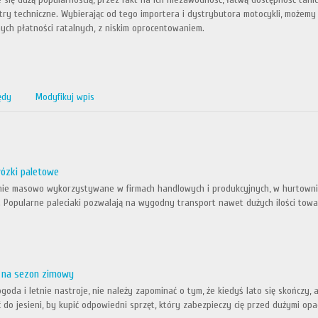
ry techniczne. Wybierając od tego importera i dystrybutora motocykli, możemy
ch płatności ratalnych, z niskim oprocentowaniem.
ędy
Modyfikuj wpis
ózki paletowe
nie masowo wykorzystywane w firmach handlowych i produkcyjnych, w hurtownia
 Popularne paleciaki pozwalają na wygodny transport nawet dużych ilości towar
z na sezon zimowy
oda i letnie nastroje, nie należy zapominać o tym, że kiedyś lato się skończy,
 do jesieni, by kupić odpowiedni sprzęt, który zabezpieczy cię przed dużymi opad