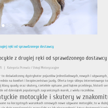
rugiej ręki od sprawdzonego dostawcy
cykle z drugiej ręki od sprawdzonego dostawcy
15
|
Kategoria: Przewóz / Usługi Motoryzacyjne
 to doświadczony dystrybutor pojazdów jednośladowych, nowych i używanych, 
ednio na komfort i bezpieczeństwo jazdy. Oferta tego sklepu internetowego to 
j klasy quady oraz skutery, rzetelnie opisane, pod kątem przebiegu, historii s
le od dziesiątek popularnych zagranicznych marek, z wielu roczników.
atyckie motocykle i skutery w znakomi
wane na korzystnych warunkach cenowych nowe używane motocykle, to w dużej m
e się dużą popularnością, przez fakt na ich niezawodność, łatwą dostępność tani