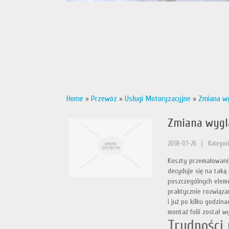
Home
»
Przewóz
»
Usługi Motoryzacyjne
»
Zmiana wy
Zmiana wyglą
2018-07-26
|
Kategor
Koszty przemalowania
decyduje się na taką 
poszczególnych eleme
praktycznie rozwiązan
i już po kilku godzin
montaż folii został 
Trudności 