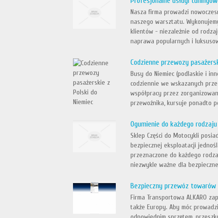
Profesjonalne usługi tuningow
Nasza firma prowadzi nowoczes
naszego warsztatu. Wykonujemy 
klientów - niezależnie od rodza
naprawa popularnych i luksusow
Codzienne przewozy pasażersk
Busy do Niemiec (podlaskie i in
codziennie we wskazanych przez
współpracy przez zorganizowan
przewoźnika, kursuje ponadto p
Ogumienie do każdego rodzaju
Sklep Części do Motocykli posiad
bezpiecznej eksploatacji jedno
przeznaczone do każdego rodza
niezwykle ważne dla bezpiecznej
Bezpieczny przewóz towarów
Firma Transportowa ALKARO zape
także Europy. Aby móc prowadz
odpowiednim sprzętem, przeszko