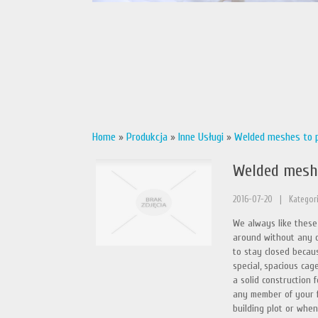
Home
»
Produkcja
»
Inne Usługi
»
Welded meshes to p
Welded meshe
2016-07-20
|
Kategori
We always like these
around without any 
to stay closed because
special, spacious ca
a solid construction 
any member of your fa
building plot or when