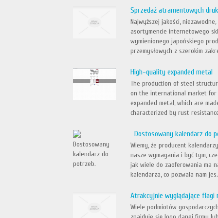
Sprzedaż atramentowych dru
Najwyższej jakości, niezawodne
asortymencie internetowego skl
wymienionego japońskiego prod
przemysłowych z szerokim zakr
High-quality expanded metal
The production of steel structu
on the international market for
expanded metal, which are made 
characterized by rust resistance
Dostosowany kalendarz do p
Wiemy, że producent kalendarzy
nasze wymagania i być tym, cze
jak wiele do zaoferowania ma n
kalendarza, co pozwala nam jes.
Atrakcyjnie wyglądające flagi
Wiele podmiotów gospodarczych 
znajduje się logo danej firmy l