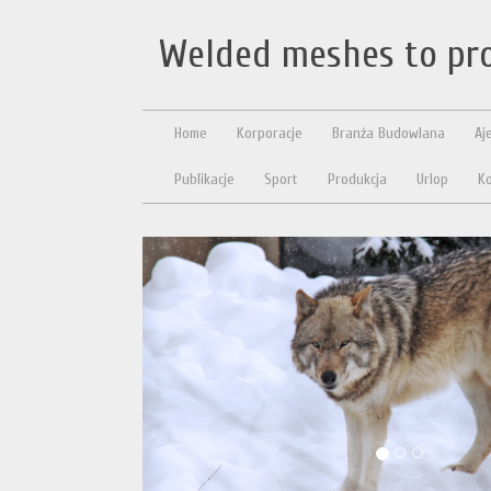
Welded meshes to pro
Home
Korporacje
Branża Budowlana
Aj
Publikacje
Sport
Produkcja
Urlop
Ko