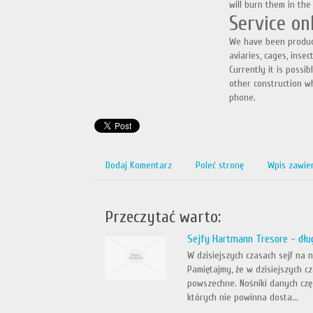
will burn them in the
Service on
We have been produci
aviaries, cages, inse
Currently it is possi
other construction w
phone.
Dodaj Komentarz
Poleć stronę
Wpis zawie
Przeczytać warto:
Sejfy Hartmann Tresore - dłu
W dzisiejszych czasach sejf na 
Pamiętajmy, że w dzisiejszych c
powszechne. Nośniki danych czę
których nie powinna dosta...