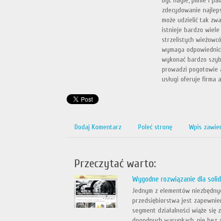
być nagle, pilnie i p
zdecydowanie najleps
może udzielić tak zw
istnieje bardzo wiel
strzelistych wieżowc
wymaga odpowiednich k
wykonać bardzo szybko
prowadzi pogotowie a
usługi oferuje firma 
Dodaj Komentarz
Poleć stronę
Wpis zawie
Przeczytać warto:
Wygodne rozwiązanie dla soli
Jednym z elementów niezbędny
przedsiębiorstwa jest zapewnie
segment działalności wiąże się 
dogodnych warunkach, nie bez 