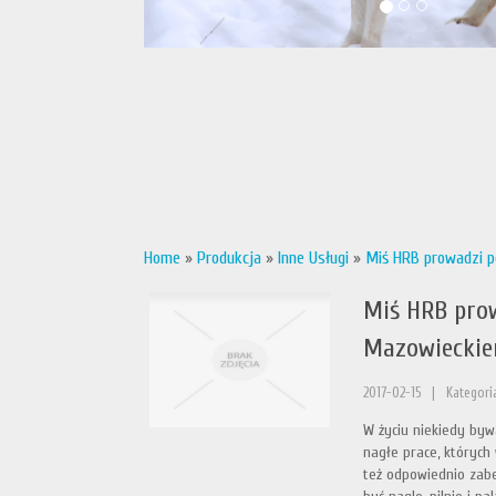
Home
»
Produkcja
»
Inne Usługi
»
Miś HRB prowadzi p
Miś HRB prow
Mazowiecki
2017-02-15
|
Kategoria
W życiu niekiedy bywa
nagłe prace, których 
też odpowiednio zabez