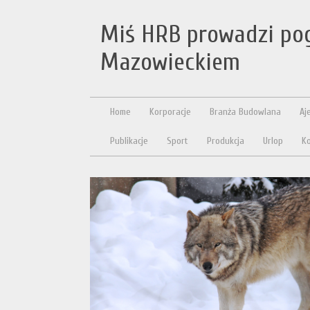
Miś HRB prowadzi pog
Mazowieckiem
Home
Korporacje
Branża Budowlana
Aj
Publikacje
Sport
Produkcja
Urlop
Ko