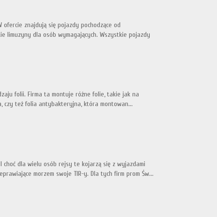
 ofercie znajdują się pojazdy pochodzące od
kie limuzyny dla osób wymagających. Wszystkie pojazdy
aju folii. Firma ta montuje różne folie, takie jak na
 czy też folia antybakteryjna, która montowan...
 choć dla wielu osób rejsy te kojarzą się z wyjazdami
prawiające morzem swoje TIR-y. Dla tych firm prom Św...