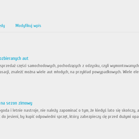
ędy
Modyfikuj wpis
ozbieranych aut
 sprzedaż części samochodowych, pochodzących z odzysku, czyli wymontowanyc
asacji, znaleźć można wiele aut młodych, na przykład powypadkowych. Wiele ele
z na sezon zimowy
oda i letnie nastroje, nie należy zapominać o tym, że kiedyś lato się skończy,
 do jesieni, by kupić odpowiedni sprzęt, który zabezpieczy cię przed dużymi opad