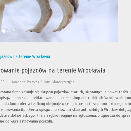
jazdów na terenie Wrocławia
owanie pojazdów na terenie Wrocławia
-09
|
Kategoria: Przewóz / Usługi Motoryzacyjne
owana firma zajmuje się skupem pojazdów starych, używanych, a nawet rozbityc
opisywanego skupu reklamowanego hasłem skup aut rozbitych Wrocław obejmuj
. Dodatkowo oferta tej firmy obejmuje własny transport, za pomocą którego za
h złomowania itp. Oferta opisywana słowami skup aut rozbitych Wrocław dotyczy
ztwa dolnośląskiego. Firma szybko reaguje na zgłoszenia, przyjeżdża do sprz
ne do wyrejestrowania pojazdu.