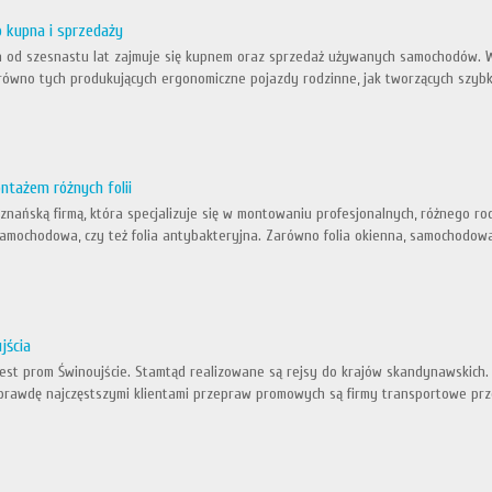
 kupna i sprzedaży
ra od szesnastu lat zajmuje się kupnem oraz sprzedaż używanych samochodów. W
zarówno tych produkujących ergonomiczne pojazdy rodzinne, jak tworzących szyb
ntażem różnych folii
oznańską firmą, która specjalizuje się w montowaniu profesjonalnych, różnego rodz
samochodowa, czy też folia antybakteryjna. Zarówno folia okienna, samochodowa,
jścia
est prom Świnoujście. Stamtąd realizowane są rejsy do krajów skandynawskich. I
prawdę najczęstszymi klientami przepraw promowych są firmy transportowe prze